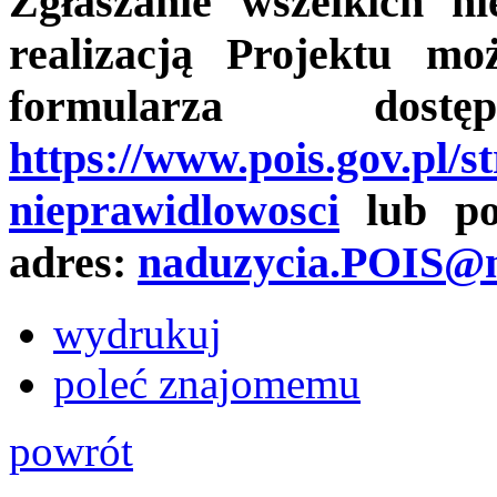
Zgłaszanie wszelkich n
realizacją Projektu mo
formularza dost
https://www.pois.gov.pl/s
nieprawidlowosci
lub poc
adres:
naduzycia.POIS@m
wydrukuj
poleć znajomemu
powrót