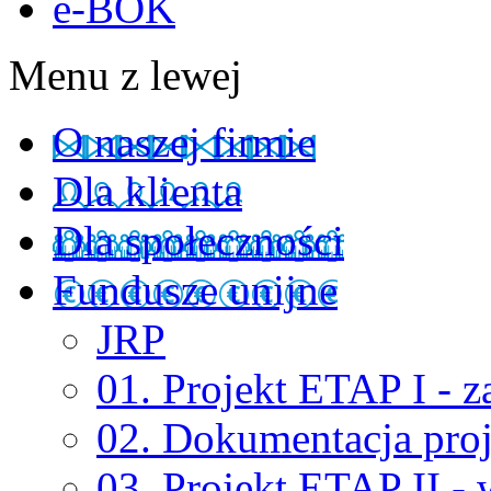
e-BOK
Menu z lewej
O naszej firmie
Dla klienta
Dla społeczności
Fundusze unijne
JRP
01. Projekt ETAP I - 
02. Dokumentacja pro
03. Projekt ETAP II - w