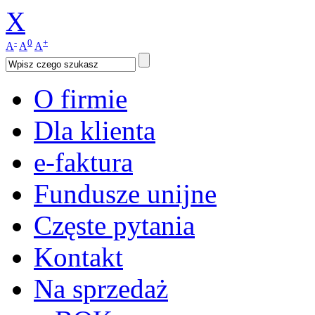
X
-
0
+
A
A
A
O firmie
Dla klienta
e-faktura
Fundusze unijne
Częste pytania
Kontakt
Na sprzedaż